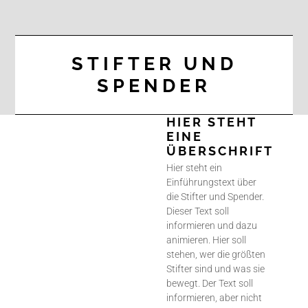
STIFTER UND
SPENDER
HIER STEHT
EINE
ÜBERSCHRIFT
Hier steht ein
Einführungstext über
die Stifter und Spender.
Dieser Text soll
informieren und dazu
animieren. Hier soll
stehen, wer die größten
Stifter sind und was sie
bewegt. Der Text soll
informieren, aber nicht