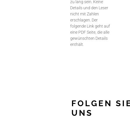
zu lang sein. Keine
Details und den Leser
nicht mit Zahlen
erschlagen. Der
folgende Link geht auf
eine PDF Seite, die alle
gewünschten Details
enthält.
FOLGEN SI
UNS