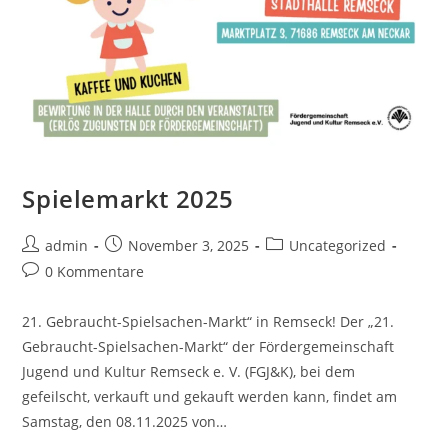
Spielemarkt 2025
admin
November 3, 2025
Uncategorized
0 Kommentare
21. Gebraucht-Spielsachen-Markt“ in Remseck! Der „21.
Gebraucht-Spielsachen-Markt“ der Fördergemeinschaft
Jugend und Kultur Remseck e. V. (FGJ&K), bei dem
gefeilscht, verkauft und gekauft werden kann, findet am
Samstag, den 08.11.2025 von…