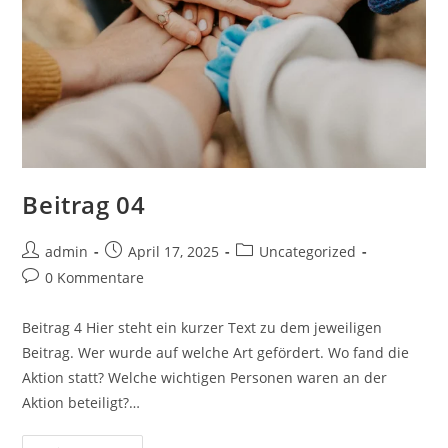
Beitrag 04
admin
April 17, 2025
Uncategorized
0 Kommentare
Beitrag 4 Hier steht ein kurzer Text zu dem jeweiligen
Beitrag. Wer wurde auf welche Art gefördert. Wo fand die
Aktion statt? Welche wichtigen Personen waren an der
Aktion beteiligt?…