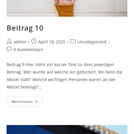
Beitrag 10
admin
April 18, 2025
Uncategorized
0 Kommentare
Beitrag 9 Hier steht ein kurzer Text zu dem jeweiligen
Beitrag. Wer wurde auf welche Art gefördert. Wo fand die
Aktion statt? Welche wichtigen Personen waren an der
Aktion beteiligt?…
Weiterlesen