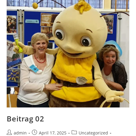
Beitrag 02
admin
April 17, 2025
Uncategorized