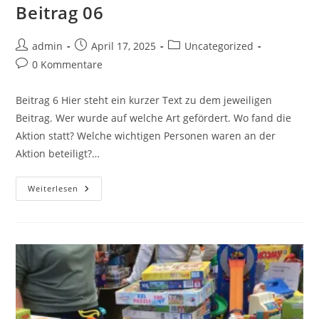
Beitrag 06
admin
April 17, 2025
Uncategorized
0 Kommentare
Beitrag 6 Hier steht ein kurzer Text zu dem jeweiligen
Beitrag. Wer wurde auf welche Art gefördert. Wo fand die
Aktion statt? Welche wichtigen Personen waren an der
Aktion beteiligt?…
Weiterlesen